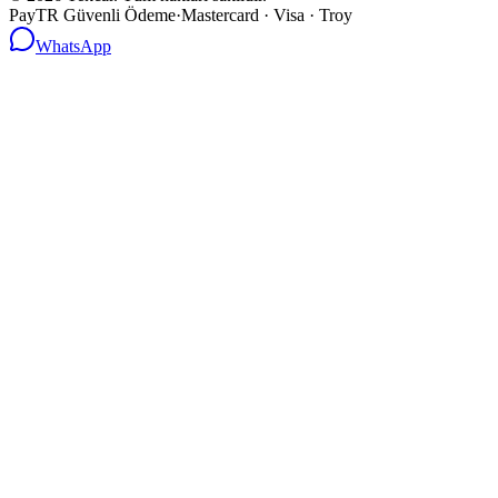
PayTR Güvenli Ödeme
·
Mastercard · Visa · Troy
WhatsApp