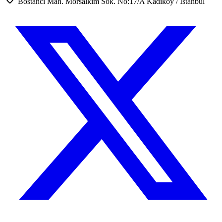
Bostancı Mah. Morsalkım Sok. No:17/A Kadıköy / İstanbul