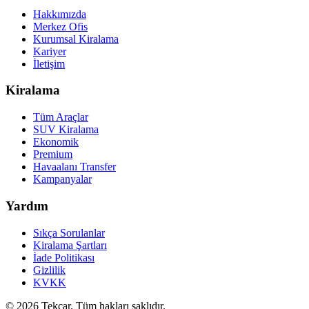
Hakkımızda
Merkez Ofis
Kurumsal Kiralama
Kariyer
İletişim
Kiralama
Tüm Araçlar
SUV Kiralama
Ekonomik
Premium
Havaalanı Transfer
Kampanyalar
Yardım
Sıkça Sorulanlar
Kiralama Şartları
İade Politikası
Gizlilik
KVKK
©
2026
Tekcar. Tüm hakları saklıdır.