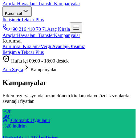
Araçlar
Havaalanı Transfer
Kampanyalar
Kurumsal
İletişim
★
Tekcar Plus
+90 216 410 70 71
Araç Kirala
Araçlar
Havaalanı Transfer
Kampanyalar
Kurumsal
Kurumsal Kiralama
Vergi Avantajı
Ofisimiz
İletişim
★
Tekcar Plus
Hafta içi 09:00 - 18:00
destek
Ana Sayfa
Kampanyalar
Kampanyalar
Erken rezervasyonda, uzun dönem kiralamada ve özel sezonlarda
avantajlı fiyatlar.
%20
Otomatik Uygulanır
%20
indirim
Haftalık %20 İndirim