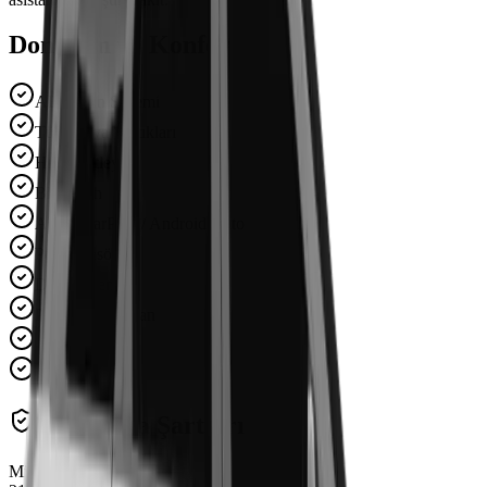
Donanım ve Konfor
ABS Fren Sistemi
Tüm Hava Yastıkları
Hız Sabitleyici
Bluetooth
Apple CarPlay / Android Auto
Park Sensörü
Deri Döşeme
Panoramik Tavan
Şerit Takip
Navigasyon
Kiralama Şartları
Minimum Yaş