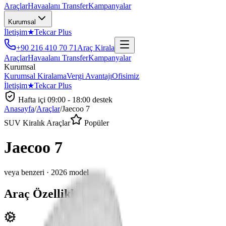
Araçlar
Havaalanı Transfer
Kampanyalar
Kurumsal
İletişim
★
Tekcar Plus
+90 216 410 70 71
Araç Kirala
Araçlar
Havaalanı Transfer
Kampanyalar
Kurumsal
Kurumsal Kiralama
Vergi Avantajı
Ofisimiz
İletişim
★
Tekcar Plus
Hafta içi 09:00 - 18:00
destek
Anasayfa
/
Araçlar
/
Jaecoo
7
SUV
Kiralık Araçlar
Popüler
Jaecoo
7
veya benzeri ·
2026
model
Araç Özellikleri