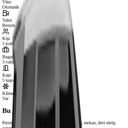
Vites
Otomatik
Yakıt
Benzin
Kişi
5 koltuk
Bagaj
3 valiz
Kapı
5 kapı
Klima
Var
Bu Araç Hakkında
Premium dokunuşlu yeni nesil SUV. Lüks iç mekan, ileri sürüş
asistanları, düşük yakıt.