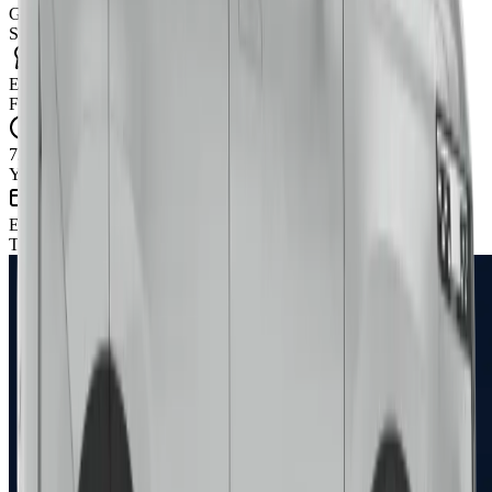
Güvenli Ödeme
SSL + PayTR 3D Secure
En İyi Fiyat
Fiyat garantisi
7/24 Destek
Yol yardımı dahil
Esnek Ödeme
Taksit seçenekleri