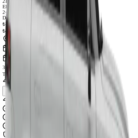
21
+
Ehliyet
2
+ yıl
Depozito
₺7.500
₺4.500
/gün
Alış
Alış Tarihi
İade Tarihi
3
gün ×
₺4.500
₺13.500
Tahmini Toplam
₺13.500
Fiyat, ekstralar ve kampanyalarla güncellenecek
Rezervasyona Devam Et
Bu araç için sınırlı müsaitlik
Ücretsiz iptal (48 saat öncesine kadar)
Sınırsız kilometre (şehirler arası)
7/24 yol yardımı