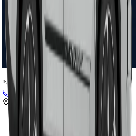
Türkiye'nin en şeffaf araç kiralama platformu. Geniş filo, akıllı
fiyatlandırma, anında rezervasyon.
+90 216 410 70 71
info@tekcar.com.tr
Bostancı Mah. Morsalkım Sok. No:17/A Kadıköy / İstanbul